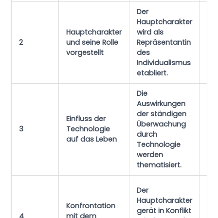
Der
Wie
Hauptcharakter
me
Hauptcharakter
wird als
Ide
2
und seine Rolle
Repräsentantin
ein
vorgestellt
des
kon
Individualismus
Ge
etabliert.
Die
Auswirkungen
Wie
der ständigen
Einfluss der
Me
Überwachung
3
Technologie
ge
durch
auf das Leben
für
Technologie
Fre
werden
thematisiert.
We
Der
Ko
Hauptcharakter
Konfrontation
ha
gerät in Konflikt
4
mit dem
Wi