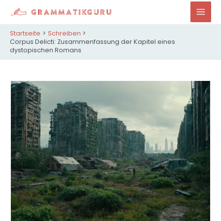
Zum
Inhalt
Mai
springen
Startseite
Schreiben
Men
Corpus Delicti: Zusammenfassung der Kapitel eines
dystopischen Romans