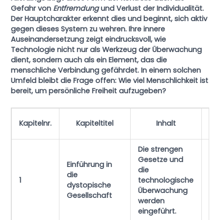
Gefahr von
Entfremdung
und Verlust der Individualität.
Der Hauptcharakter erkennt dies und beginnt, sich aktiv
gegen dieses System zu wehren. Ihre innere
Auseinandersetzung zeigt eindrucksvoll, wie
Technologie nicht nur als Werkzeug der Überwachung
dient, sondern auch als ein Element, das die
menschliche Verbindung gefährdet. In einem solchen
Umfeld bleibt die Frage offen:
Wie viel Menschlichkeit ist
bereit, um persönliche Freiheit aufzugeben?
Kapitelnr.
Kapiteltitel
Inhalt
Die strengen
Wa
Gesetze und
Einführung in
v
die
die
Me
1
technologische
dystopische
ein
Überwachung
Gesellschaft
üb
werden
We
eingeführt.