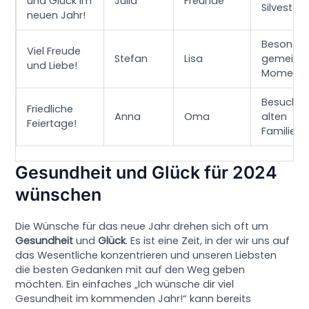
und Glück im
Julia
Freunde
Silvesterf
neuen Jahr!
Besonde
Viel Freude
Stefan
Lisa
gemeins
und Liebe!
Moment
Besuch i
Friedliche
Anna
Oma
alten
Feiertage!
Familien
Gesundheit und Glück für 2024
wünschen
Die Wünsche für das neue Jahr drehen sich oft um
Gesundheit
und
Glück
. Es ist eine Zeit, in der wir uns auf
das Wesentliche konzentrieren und unseren Liebsten
die besten Gedanken mit auf den Weg geben
möchten. Ein einfaches „Ich wünsche dir viel
Gesundheit im kommenden Jahr!“ kann bereits