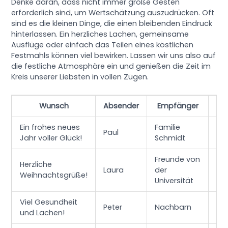
Denke daran, dass nicht immer große Gesten
erforderlich sind, um Wertschätzung auszudrücken. Oft
sind es die kleinen Dinge, die einen bleibenden Eindruck
hinterlassen. Ein herzliches Lachen, gemeinsame
Ausflüge oder einfach das Teilen eines köstlichen
Festmahls können viel bewirken. Lassen wir uns also auf
die festliche Atmosphäre ein und genießen die Zeit im
Kreis unserer Liebsten in vollen Zügen.
Wunsch
Absender
Empfänger
B
Ein frohes neues
Familie
Ne
Paul
Jahr voller Glück!
Schmidt
Re
Freunde von
Herzliche
Sc
Laura
der
Weihnachtsgrüße!
St
Universität
Viel Gesundheit
Ge
Peter
Nachbarn
und Lachen!
Gri