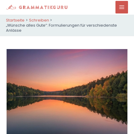
Zum
Inhalt
Mai
springen
Startseite
Schreiben
Men
„Wünsche alles Gute“: Formulierungen für verschiedenste
Anlässe