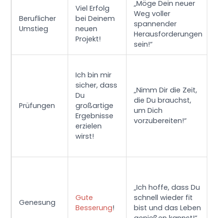
„Möge Dein neuer
Viel Erfolg
Weg voller
Beruflicher
bei Deinem
spannender
Umstieg
neuen
Herausforderungen
Projekt!
sein!“
Ich bin mir
sicher, dass
„Nimm Dir die Zeit,
Du
die Du brauchst,
Prüfungen
großartige
um Dich
Ergebnisse
vorzubereiten!“
erzielen
wirst!
„Ich hoffe, dass Du
Gute
schnell wieder fit
Genesung
Besserung
!
bist und das Leben
genießen kannst!“