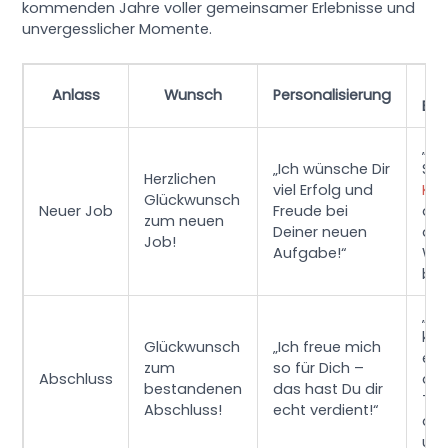
kommenden Jahre voller gemeinsamer Erlebnisse und
unvergesslicher Momente.
W
Anlass
Wunsch
Personalisierung
Be
„Ke
„Ich wünsche Dir
Sor
Herzlichen
viel Erfolg und
Kaf
Glückwunsch
Neuer Job
Freude bei
dic
zum neuen
Deiner neuen
die
Job!
Aufgabe!“
Wo
bri
„Je
kan
Glückwunsch
„Ich freue mich
end
zum
so für Dich –
Abschluss
die
bestandenen
das hast Du dir
The
Abschluss!
echt verdient!“
die
ums