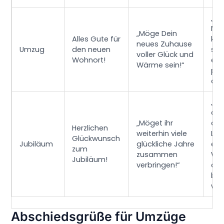
„Fal
Na
„Möge Dein
Alles Gute für
ko
neues Zuhause
Umzug
den neuen
sin
voller Glück und
Wohnort!
ein
Wärme sein!“
paa
anb
„De
dar
„Möget ihr
das
Herzlichen
weiterhin viele
Lie
Glückwunsch
Jubiläum
glückliche Jahre
ein
zum
zusammen
Wei
Jubiläum!
verbringen!“
die
bes
wir
Abschiedsgrüße für Umzüge