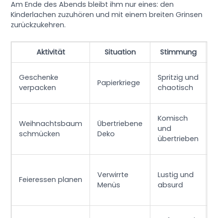
Am Ende des Abends bleibt ihm nur eines: den
Kinderlachen zuzuhören und mit einem breiten Grinsen
zurückzukehren.
Aktivität
Situation
Stimmung
D
Geschenke
Spritzig und
Papierkriege
v
verpacken
chaotisch
s
D
Komisch
Weihnachtsbaum
Übertriebene
L
und
schmücken
Deko
f
übertrieben
n
Z
Verwirrte
Lustig und
S
Feieressen planen
Menüs
absurd
k
i
D