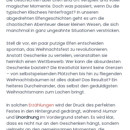
Die Geschichten über Elfen sind oft verspielt und voller
magischer Momente. Doch was passiert, wenn Du die
typischen Klischees hinterfragst? In unseren
abgedrehten Elfengeschichten geht es um die
chaotischen Abenteuer dieser kleinen Wesen, die sich
manchmal in ganz ungeahnte Situationen verstricken.
Stell dir vor, ein paar putzige Elfen entscheiden
spontan, das Weihnachtsfest zu revolutionieren.
Anstatt Geschenke zu verteilen, veranstalten sie
heimlich einen Wettbewerb: Wer kann die absurdesten
Geschenke basteln? Die Kreativität kennt keine Grenzen
– von selbstspeisenden Plätzchen bis hin zu fliegenden
Weihnachtsbäumen ist alles dabei! Das Resultat? Ein
heiteres Durcheinander, das selbst den geduldigsten
Weihnachtsmann zum Lachen bringt.
In solchen
Erzählungen
wird der Druck des perfekten
Festes in den Hintergrund gedrängt, während
Humor
und
Unordnung
im Vordergrund stehen. Es wird klar,
dass es nicht nur an den Geschenken hängt, sondern
vielmehr an den gemeinsamen Momenten, die