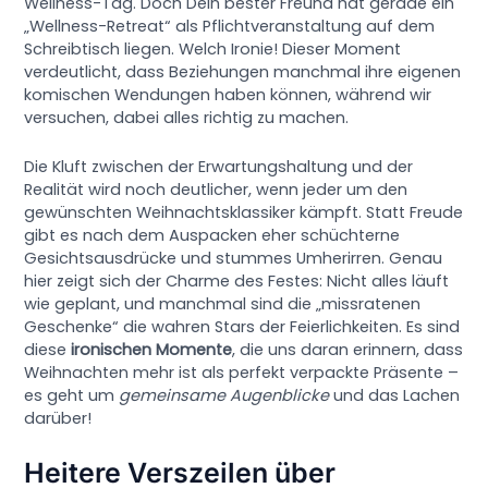
Wellness-Tag. Doch Dein bester Freund hat gerade ein
„Wellness-Retreat“ als Pflichtveranstaltung auf dem
Schreibtisch liegen. Welch Ironie! Dieser Moment
verdeutlicht, dass Beziehungen manchmal ihre eigenen
komischen Wendungen haben können, während wir
versuchen, dabei alles richtig zu machen.
Die Kluft zwischen der Erwartungshaltung und der
Realität wird noch deutlicher, wenn jeder um den
gewünschten Weihnachtsklassiker kämpft. Statt Freude
gibt es nach dem Auspacken eher schüchterne
Gesichtsausdrücke und stummes Umherirren. Genau
hier zeigt sich der Charme des Festes: Nicht alles läuft
wie geplant, und manchmal sind die „missratenen
Geschenke“ die wahren Stars der Feierlichkeiten. Es sind
diese
ironischen Momente
, die uns daran erinnern, dass
Weihnachten mehr ist als perfekt verpackte Präsente –
es geht um
gemeinsame Augenblicke
und das Lachen
darüber!
Heitere Verszeilen über