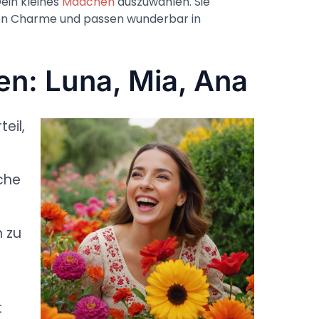
ein kleines
Mädchen
auszuwählen. Sie
en Charme und passen wunderbar in
en: Luna, Mia, Ana
eil,
che
n zu
t