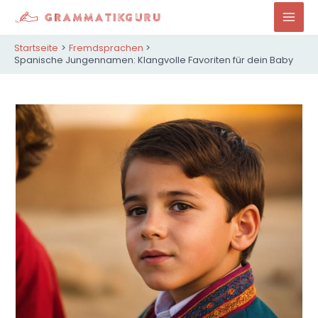
Zum
Inhalt
Mai
springen
Startseite
Fremdsprachen
Men
Spanische Jungennamen: Klangvolle Favoriten für dein Baby