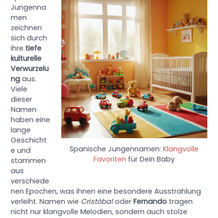
Jungenna
men
zeichnen
sich durch
ihre
tiefe
kulturelle
Verwurzelu
ng
aus.
Viele
dieser
Namen
haben eine
lange
Geschicht
Spanische Jungennamen:
Klangvolle
e und
Favoriten
für Dein Baby
stammen
aus
verschiede
nen Epochen, was ihnen eine besondere Ausstrahlung
verleiht. Namen wie
Cristóbal
oder
Fernando
tragen
nicht nur klangvolle Melodien, sondern auch stolze