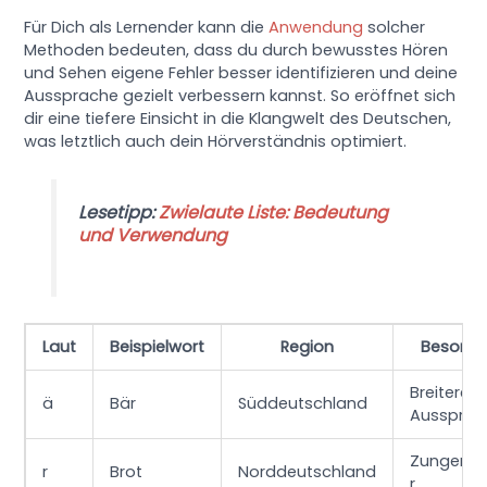
Für Dich als Lernender kann die
Anwendung
solcher
Methoden bedeuten, dass du durch bewusstes Hören
und Sehen eigene Fehler besser identifizieren und deine
Aussprache gezielt verbessern kannst. So eröffnet sich
dir eine tiefere Einsicht in die Klangwelt des Deutschen,
was letztlich auch dein Hörverständnis optimiert.
Lesetipp:
Zwielaute Liste: Bedeutung
und Verwendung
Laut
Beispielwort
Region
Besonde
Breitere
ä
Bär
Süddeutschland
Aussprac
Zungensp
r
Brot
Norddeutschland
r