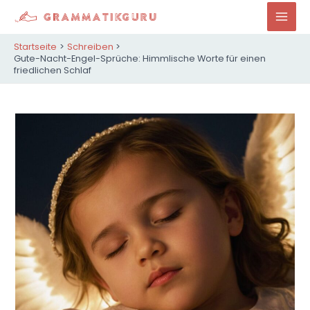
Zum
Inhalt
Mai
springen
Startseite
Schreiben
Men
Gute-Nacht-Engel-Sprüche: Himmlische Worte für einen
friedlichen Schlaf