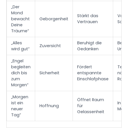
„Der
Mond
Stärkt das
Vor 
bewacht
Geborgenheit
Vertrauen
Schl
Deine
Träume“
„Alles
Beruhigt die
Bei
Zuversicht
wird gut“
Gedanken
Unsic
„Engel
begleiten
Fördert
Teil 
dich bis
Sicherheit
entspannte
näch
zum
Einschlafphase
Rout
Morgen“
„Morgen
Öffnet Raum
ist ein
In ru
Hoffnung
für
neuer
Mom
Gelassenheit
Tag“