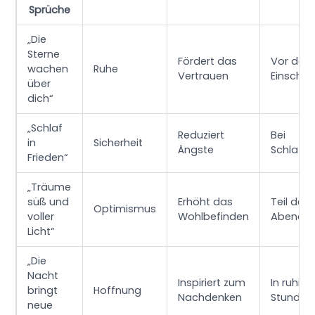
Sprüche
„Die
Sterne
Fördert das
Vor de
wachen
Ruhe
Vertrauen
Einschla
über
dich“
„Schlaf
Reduziert
Bei
in
Sicherheit
Ängste
Schlafen
Frieden“
„Träume
süß und
Erhöht das
Teil der
Optimismus
voller
Wohlbefinden
Abendro
Licht“
„Die
Nacht
Inspiriert zum
In ruhig
bringt
Hoffnung
Nachdenken
Stunden
neue