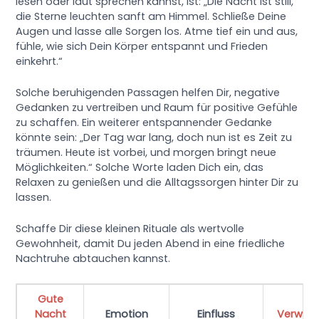
lesen oder laut sprechen kannst, ist: „Die Nacht ist still,
die Sterne leuchten sanft am Himmel. Schließe Deine
Augen und lasse alle Sorgen los. Atme tief ein und aus,
fühle, wie sich Dein Körper entspannt und Frieden
einkehrt.“
Solche beruhigenden Passagen helfen Dir, negative
Gedanken zu vertreiben und Raum für positive Gefühle
zu schaffen. Ein weiterer entspannender Gedanke
könnte sein: „Der Tag war lang, doch nun ist es Zeit zu
träumen. Heute ist vorbei, und morgen bringt neue
Möglichkeiten.“ Solche Worte laden Dich ein, das
Relaxen zu genießen und die Alltagssorgen hinter Dir zu
lassen.
Schaffe Dir diese kleinen Rituale als wertvolle
Gewohnheit, damit Du jeden Abend in eine friedliche
Nachtruhe abtauchen kannst.
Gute
Nacht
Emotion
Einfluss
Verwen