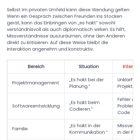
Selbst im privaten Umfeld kann diese Wendung gelten.
Wenn ein Gespräch zwischen Freunden ins Stocken
gerät, kann das Einbringen von „es hakt“ sowohl
verständnisvoll als auch diplomatisch wirken. Es hilft,
Missverständnisse auszuräumen, ohne den Anderen
direkt zu kritisieren. Auf diese Weise bleibt die
Interaktion angenehm und konstruktiv.
Bereich
Situation
Interpr
„Es hakt bei der
Unklarheit
Projektmanagement
Planung.“
Projektpl
Fehler od
„Es hakt beim
Softwareentwicklung
Probleme
Codieren.“
Code
„Es hakt in der
Missverst
Familie
Kommunikation.“
in der Fam