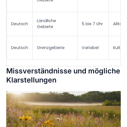
Ländliche
Deutsch
5 bis 7 Uhr
Alltag
Gebiete
Deutsch
Grenzgebiete
Variabel
Kulture
Missverständnisse und mögliche
Klarstellungen