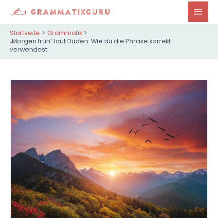
Zum
Inhalt
Mai
springen
Startseite
Grammatik
Men
„Morgen früh“ laut Duden: Wie du die Phrase korrekt
verwendest