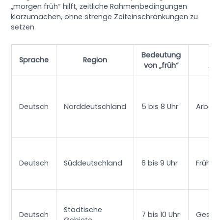
„morgen früh“ hilft, zeitliche Rahmenbedingungen
klarzumachen, ohne strenge Zeiteinschränkungen zu
setzen.
Bedeutung
T
Sprache
Region
von „früh“
An
Deutsch
Norddeutschland
5 bis 8 Uhr
Arbeit
Deutsch
Süddeutschland
6 bis 9 Uhr
Frühst
Städtische
Deutsch
7 bis 10 Uhr
Gesch
Gebiete