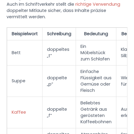
Auch im Schriftverkehr stellt die
richtige Verwendung
doppelter Mitlaute sicher, dass Inhalte präzise
vermittelt werden.
Beispielwort
Schreibung
Bedeutung
Beson
Ein
doppeltes
Klare
Bett
Möbelstück
„t“
Silben
zum Schlafen
Einfache
doppelte
Flüssigkeit aus
Wiede
Suppe
„p“
Gemüse oder
für B
Fleisch
Beliebtes
doppelte
Getränk aus
Aussp
Kaffee
„f“
gerösteten
erleic
Kaffeebohnen