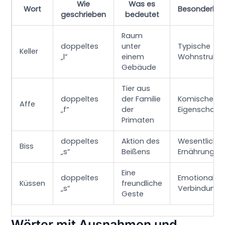
Wie
Was es
Wort
Besonderhei
geschrieben
bedeutet
Raum
doppeltes
unter
Typische
Keller
„l“
einem
Wohnstruktu
Gebäude
Tier aus
doppeltes
der Familie
Komische
Affe
„f“
der
Eigenschaft
Primaten
doppeltes
Aktion des
Wesentlich f
Biss
„s“
Beißens
Ernährung
Eine
doppeltes
Emotionale
Küssen
freundliche
„s“
Verbindung
Geste
Wörter mit Ausnahmen und