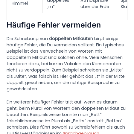
doppeltes
Atmosphäre
Sprac
Himmel
„m“
über der Erde
Klarhe
Häufige Fehler vermeiden
Die Schreibung von
doppelten Mitlauten
birgt einige
häufige Fehler, die Du vermeiden solltest. Ein typisches
Beispiel ist das Verwechseln von Worten mit
doppeltem Mitlaut und solchen ohne. Viele Menschen
tendieren dazu, bei kurzen Vokalen den Konsonanten
nicht zu verdoppeln. Zum Beispiel schreiben sie „Mitte“
als „Mite“, was falsch ist. Hier gehört das
„t“
in der Mitte
doppelt geschrieben, um die richtige Aussprache zu
gewährleisten.
Ein weiterer häufiger Fehler tritt auf, wenn es darum
geht, beim Plural von Wörtern den doppelten Mitlaut zu
beachten. Beispielsweise könnte man „Bett“
fälschlicherweise im Plural als „Betts“ anstatt „Betten“
schreiben. Dies führt sowohl zu Schreibfehlern als auch
zu Missverständnissen im
Sprachgebrauch
.