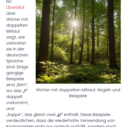
Ein
Überblick
über
Wörter mit
doppelten
Mitlaut
zeigt, wie
verbreitet
sie in der
deutschen
Sprache
sind. Einige
gängige
Beispiele
sind „Bett“,
Wörter mit doppelten Mitlaut: Regeln und
wo das
„t“
Beispiele
doppelt
vorkommt,
und
„Suppe“, das gleich zwei
„p“
enthält. Diese Beispiele
verdeutlichen, dass die wiederholte Verwendung von
Konsonanten nicht nur optisch auffällt, sondern auch