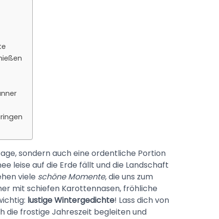
te
nießen
änner
ringen
Tage, sondern auch eine ordentliche Portion
e leise auf die Erde fällt und die Landschaft
tehen viele
schöne Momente
, die uns zum
r mit schiefen Karottennasen, fröhliche
ichtig:
lustige Wintergedichte
! Lass dich von
h die frostige Jahreszeit begleiten und