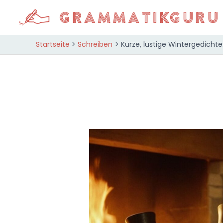
Zum
Inhalt
springen
Startseite
Schreiben
Kurze, lustige Wintergedichte