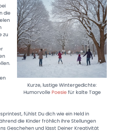
bei
n die
ielen
n
e zu
er
en
llen.
ken
Kurze, lustige Wintergedichte:
Humorvolle
Poesie
für kalte Tage
rintest, fühlst Du dich wie ein Held in
rend die Kinder fröhlich ihre Stellungen
 ins Geschehen und lässt Deiner Kreativität