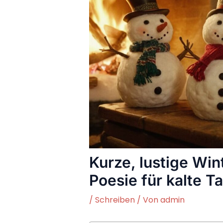
Kurze, lustige Wi
Poesie für kalte T
/
Schreiben
/ Von
admin