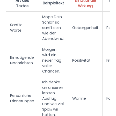
Art des
Emotionale
Idea
Beispieltext
Textes
Wirkung
für
Möge Dein
Schlaf so
Sanfte
sanft sein
Geborgenheit
Part
Worte
wie der
Abendwind.
Morgen
wird ein
Ermutigende
neuer Tag
Positivität
Freu
Nachrichten
voller
Chancen.
Ich denke
an unseren
letzten
Persönliche
Ausflug
Wärme
Famil
Erinnerungen
und wie viel
Spaß wir
hatten.