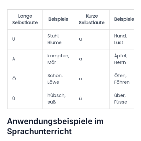
Lange
Kurze
Beispiele
Beispiele
Selbstlaute
Selbstlaute
Stuhl,
Hund,
U
u
Blume
Lust
kämpfen,
Äpfel,
Ä
ä
Mär
Herrn
Schön,
Öfen,
Ö
ö
Löwe
Föhren
hübsch,
über,
Ü
ü
süß
Füsse
Anwendungsbeispiele im
Sprachunterricht