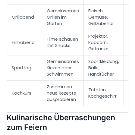
Gemeinsames
Fleisch,
Ge
Grillabend
Grillen im
Gemüse,
At
Garten
Grillzubehör
mi
Projektor,
Filme schauen
En
Filmabend
Popcorn,
mit Snacks
Be
Getränke
Gemeinsames
Sportkleidung,
Akt
Sporttag
Kicken oder
Bälle,
ve
Schwimmen
Handtücher
Sp
Zusammen
Zutaten,
Le
Kochkurs
neue Rezepte
Kochgeschirr
kre
ausprobieren
Kulinarische Überraschungen
zum Feiern