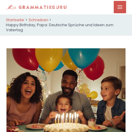
Zum
Inhalt
Mai
springen
Startseite
Schreiben
Men
Happy Birthday, Papa: Deutsche Sprüche und Ideen zum
Vatertag