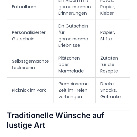
Ein Album mit
Fotos,
P
Fotoalbum
gemeinsamen
Papier,
N
Erinnerungen
Kleber
h
Ein Gutschein
P
Personalisierter
für
Papier,
n
Gutschein
gemeinsame
Stifte
V
Erlebnisse
Plätzchen
Zutaten
Selbstgemachte
L
oder
für die
Leckereien
V
Marmelade
Rezepte
Gemeinsame
Decke,
E
Picknick im Park
Zeit im Freien
Snacks,
A
verbringen
Getränke
Traditionelle Wünsche auf
lustige Art