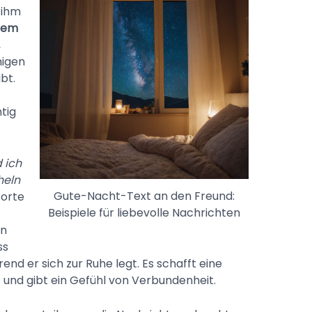
 ihm
 dem
,
higen
bt.
tig
 ich
heln
Gute-Nacht-Text an den Freund:
Worte
Beispiele für liebevolle Nachrichten
en
ss
nd er sich zur Ruhe legt. Es schafft eine
 und gibt ein Gefühl von Verbundenheit.