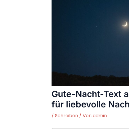
Gute-Nacht-Text a
für liebevolle Nac
/
Schreiben
/ Von
admin