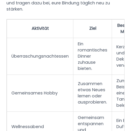
und tragen dazu bei, eure Bindung täglich neu zu
stärken.
Beson
Aktivität
Ziel
Mom
Ein
Kerzenl
romantisches
und s
Überraschungsnachtessen
Dinner
Deko
zuhause
verwen
bieten.
Zum
Zusammen
Beispie
etwas Neues
Gemeinsames Hobby
einen
lernen oder
Tanzku
ausprobieren.
belege
Gemeinsam
Ein Ba
entspannen
Wellnessabend
Duftke
und