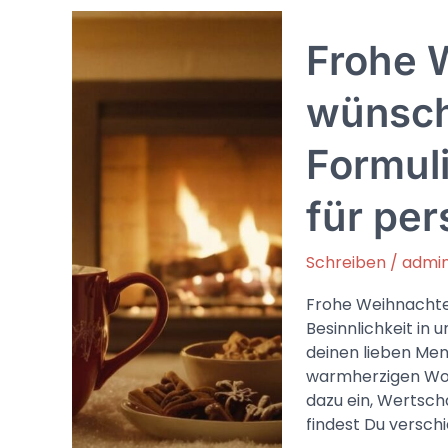
Kinder:
Spaß
Frohe 
und
Vorfreude
in
wünsch
der
Adventszeit
Formul
für per
Schreiben
/
admi
Frohe Weihnachten
Besinnlichkeit in 
deinen lieben Men
warmherzigen Wor
dazu ein, Wertsch
findest Du versch