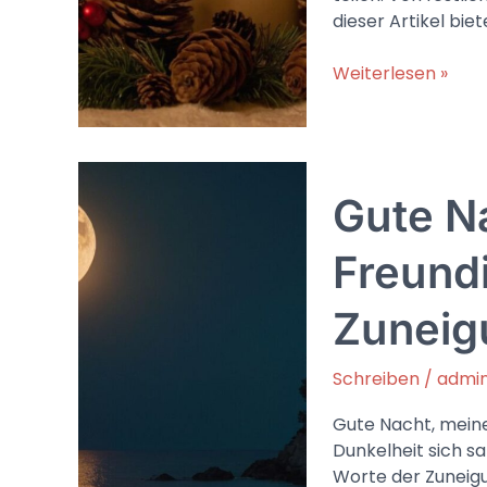
dieser Artikel biet
Schönen
Weiterlesen »
1.
Advent:
Ideen
und
Gute Na
Grüße
für
besinnliche
Freundi
Vorweihnachtsst
Zuneig
Schreiben
/
admi
Gute Nacht, meine
Dunkelheit sich sa
Worte der Zuneigun