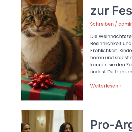
zur Fes
Schreiben
/
admi
Die Weihnachtszeit
Besinnlichkeit und
Fröhlichkeit. Kind
hören und selbst 
können sie den Za
findest Du fröhlic
Lustige
Weiterlesen »
Weihnachtsgedic
für
Kinder:
Fröhliche
Pro-Ar
Verse
zur