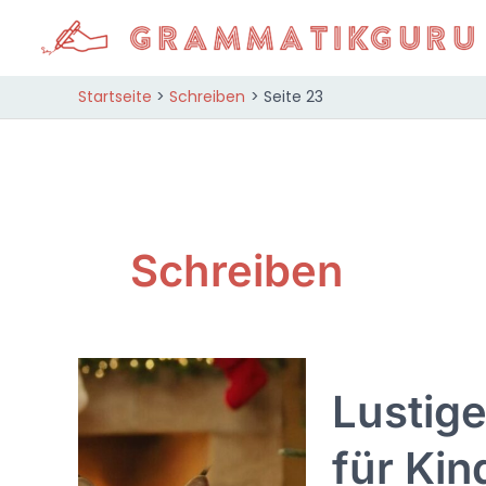
Zum
Inhalt
springen
Startseite
Schreiben
Seite 23
Schreiben
Lustig
für Kin