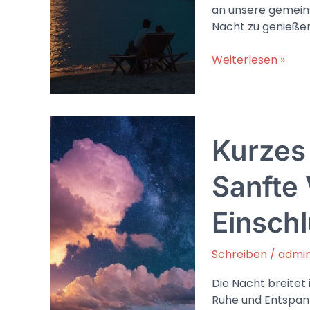
an unsere gemein
Nacht zu genieße
Gute
Weiterlesen »
Nacht,
meine
liebe
Freundin:
Kurzes
Worte
voller
Zuneigung
Sanfte
Einsch
Schreiben
/
admi
Die Nacht breitet 
Ruhe und Entspann