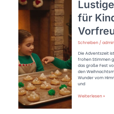
Lustig
überzeugende
Punkte
in
für Kin
Diskussionen
Vorfreu
Schreiben
/
admi
Die Adventszeit is
frohen Stimmen gefü
das große Fest vo
den Weihnachtsma
Wunder vom Himme
und
Lustiges
Weiterlesen »
Weihnachtsgedic
für