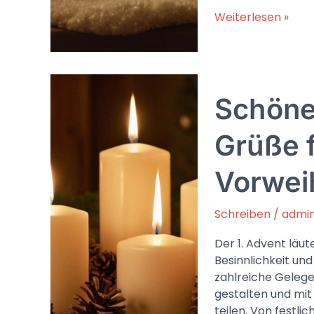
Frohe
Weiterlesen »
Weihnachten
wünschen
dir
…
Schöne
Formulierungen
und
Beispiele
Grüße f
für
persönliche
Vorwei
Karten
Schreiben
/
admi
Der 1. Advent läut
Besinnlichkeit un
zahlreiche Geleg
gestalten und mi
teilen. Von festli