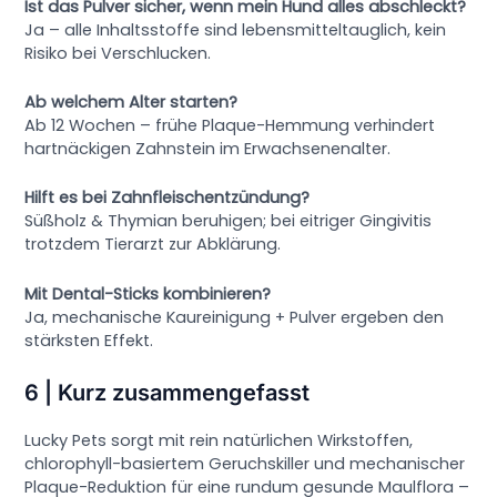
Ist das Pulver sicher, wenn mein Hund alles abschleckt?
Ja – alle Inhaltsstoffe sind lebensmitteltauglich, kein
Risiko bei Verschlucken.
Ab welchem Alter starten?
Ab 12 Wochen – frühe Plaque-Hem­mung verhindert
hartnäckigen Zahnstein im Erwachsenenalter.
Hilft es bei Zahnfleisch­entzündung?
Süßholz & Thymian beruhigen; bei eitriger Gingivitis
trotzdem Tierarzt zur Abklärung.
Mit Dental-Sticks kombinieren?
Ja, mechanische Kaureinigung + Pulver ergeben den
stärksten Effekt.
6 | Kurz zusammengefasst
Lucky Pets sorgt mit rein natürlichen Wirkstoffen,
chlorophyll-basiertem Geruchs­killer und mechanischer
Plaque-Reduktion für eine rundum gesunde Maulflora –