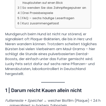
Hauptzutaten auf einen Blick
3 | So wenden Sie das Zahnpflegepulver an
4 | Drei Praxisbeispiele
5 | FAQ – sechs häufige Leserfragen
6 | Kurz zusammengefasst
Mundgeruch beim Hund ist nicht nur störend, er
signalisiert oft Plaque-Bakterien, die bis in Herz und
Nieren wandern können. Trotzdem scheitert tägliches
Bürsten bei vielen Vierbeinern am Maul-Drama – hier
schlägt die Stunde eines pulverbasierten Dental-
Boosts, der einfach unter das Futter gemischt wird.
Lucky Pets setzt dafür auf sechs reine Pflanzen- und
Mineral­zutaten, laborkontrolliert in Deutschland
hergestellt.
1 | Darum reicht Kauen allein nicht
Futterreste + Speichel
→ weicher Biofilm (Plaque) < 24 h
→ mineralisiert zu hartem Zahnstein.