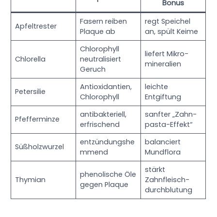
Bonus
Fasern reiben
regt Speichel
Apfeltrester
Plaque ab
an, spült Keime
Chlorophyll
liefert Mikro­
Chlorella
neutralisiert
mineralien
Geruch
Antioxidantien,
leichte
Petersilie
Chlorophyll
Entgiftung
antibakteriell,
sanfter „Zahn­
Pfefferminze
erfrischend
pasta-Effekt“
entzündungshe
balanciert
Süßholzwurzel
mmend
Mundflora
stärkt
phenolische Öle
Thymian
Zahnfleisch­
gegen Plaque
durchblutung