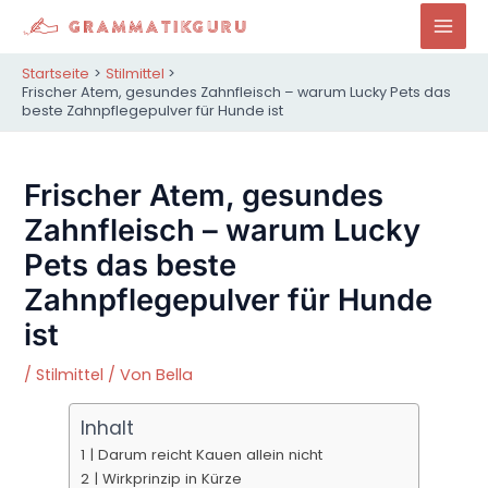
Zum
Inhalt
Mai
springen
Startseite
Stilmittel
Men
Frischer Atem, gesundes Zahnfleisch – warum Lucky Pets das
beste Zahnpflegepulver für Hunde ist
Frischer Atem, gesundes
Zahnfleisch – warum Lucky
Pets das beste
Zahnpflegepulver für Hunde
ist
/
Stilmittel
/ Von
Bella
Inhalt
1 | Darum reicht Kauen allein nicht
2 | Wirkprinzip in Kürze