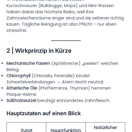
Kurz­schnauzer (Bulldogge, Mops) und Mini-Rassen
haben dabei das höchste Risiko, weil ihre
Zahnzwischenräume enger sind und sie seltener richtig
kauen. Tägliche Reinigung ist also Pflicht – nur eben
stressfrei.
2 | Wirkprinzip in Kürze
Mechanische Fasern
(Apfeltrester) „peelen“ weichen
Belag.
Chlorophyll
(Chlorella, Petersilie) bindet
Schwefelverbindungen → Atem riecht neutral.
Ätherische Öle
(Pfefferminze, Thymian) hemmen
Plaque-Keime.
Süßholzwurzel
beruhigt entzündetes Zahnfleisch.
Hauptzutaten auf einen Blick
Natürlicher
Zutat
Hauptfunktion