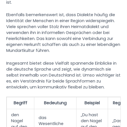
ist.
Ebenfalls bemerkenswert ist, dass Dialekte häufig die
Identität der Menschen in einer Region widerspiegeln.
Viele sprechen voller Stolz ihren Heimatdialekt und
verwenden ihn in informellen Gesprächen oder bei
Feierlichkeiten. Das kann sowohl eine Verbindung zur
eigenen Herkunft schaffen als auch zu einer lebendigen
Mundartkultur führen.
Insgesamt bietet diese Vielfalt spannende Einblicke in
die deutsche Sprache und zeigt, wie dynamisch sie
selbst innerhalb von Deutschland ist. Umso wichtiger ist
es, ein Verständnis für beide Sprachformen zu
entwickeln, um kommunikativ flexibel zu bleiben.
Begriff
Bedeutung
Beispiel
Region
den
„Du hast
das
Nagel
den Nagel
„Das tri
Wesentliche
auf den
auf den
genau.