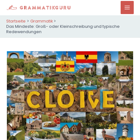
Zum
Inhalt
Mai
springen
Startseite
Grammatik
Men
Das Mindeste: Groß- oder Kleinschreibung und typische
Redewendungen