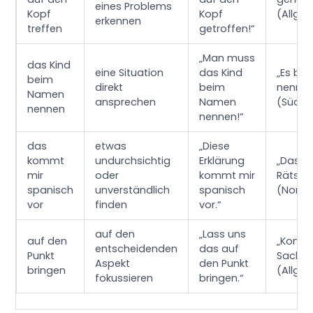
eines Problems
Kopf
Kopf
(Allge
erkennen
treffen
getroffen!“
„Man muss
das Kind
eine Situation
das Kind
„Es be
beim
direkt
beim
nennen
Namen
ansprechen
Namen
(Südde
nennen
nennen!“
das
etwas
„Diese
kommt
undurchsichtig
Erklärung
„Das is
mir
oder
kommt mir
Rätsel.
spanisch
unverständlich
spanisch
(Nordd
vor
finden
vor.“
auf den
„Lass uns
auf den
„Komme
entscheidenden
das auf
Punkt
Sache.
Aspekt
den Punkt
bringen
(Allge
fokussieren
bringen.“