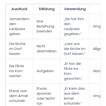
Ausdruck
Erklärung
Verwendung
Ur
Jemandem
„Sie hat ihm
Eine
den
den
Beziehung
Umgan
Laufpass
Laufpass
beenden
geben
gegeben.“
Die Kirche
„Lass uns
Nicht
im Dorf
die Kirche im
Allgem
übertreiben
lassen
Dorf lassen.“
„Er hat die
Die Flinte
Flinte ins
ins Korn
Aufgeben
Histori
Korn
werfen
geworfen.“
Etwas
„Er kann das
Etwas aus
spontan
aus dem
dem Ärmel
Umgan
oder leicht
Ärmel
schütteln
tun
schütteln.“