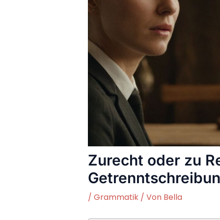
Zurecht oder zu 
Getrenntschreibun
/
Grammatik
/ Von
Bella