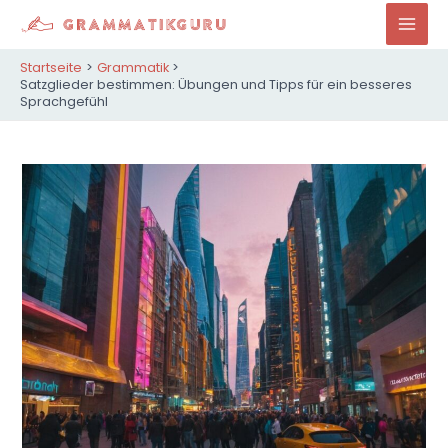
Zum
Inhalt
Mai
springen
Startseite
Grammatik
Men
Satzglieder bestimmen: Übungen und Tipps für ein besseres
Sprachgefühl