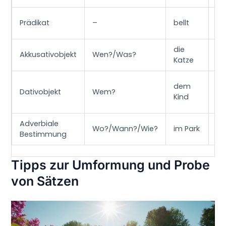
Prädikat
–
bellt
Ak
die
Akkusativobjekt
Wen?/Was?
Zi
Katze
dem
Dativobjekt
Wem?
In
Kind
Adverbiale
Zu
Wo?/Wann?/Wie?
im Park
Bestimmung
In
Tipps zur Umformung und Probe
von Sätzen