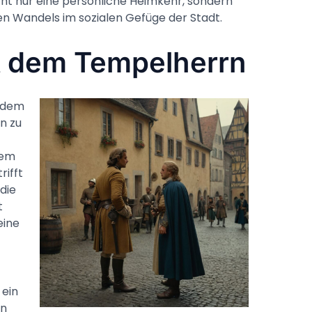
cht nur eine persönliche Heimkehr, sondern
n Wandels im sozialen Gefüge der Stadt.
it dem Tempelherrn
t dem
n zu
nem
rifft
die
t
eine
 ein
an