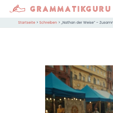
Zum
Inhalt
springen
Startseite
Schreiben
„Nathan der Weise“ – Zusamm