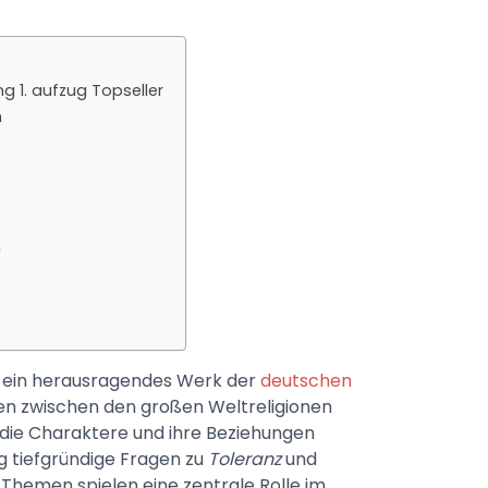
 1. aufzug Topseller
n
n
t ein herausragendes Werk der
deutschen
kten zwischen den großen Weltreligionen
 die Charaktere und ihre Beziehungen
ig tiefgründige Fragen zu
Toleranz
und
Themen spielen eine zentrale Rolle im