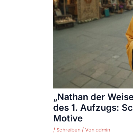
„Nathan der Weis
des 1. Aufzugs: Sc
Motive
/
Schreiben
/ Von
admin