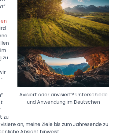
n“
ben
ird
nne
llen
 im
g zu
Wir
“
Avisiert oder anvisiert? Unterschiede
n“
und Anwendung im Deutschen
st
t
t zu
visiere an, meine Ziele bis zum Jahresende zu
önliche Absicht hinweist.