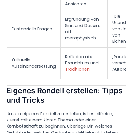
Ansichten
„Die
Ergründung von
Unendlich
Sinn und Dasein,
Existenzielle Fragen
von Jose
oft
von
metaphysisch
Eichendor
Reflexion über
„Rondell“
Kulturelle
Brauchtum und
verschie
Auseinandersetzung
Traditionen
Autoren
Eigenes Rondell erstellen: Tipps
und Tricks
Um ein eigenes Rondell zu erstellen, ist es hilfreich,
zuerst mit einem klaren Thema oder einer
Kernbotschaft
zu beginnen. Überlege Dir, welches
Gefühl oder welcher Gedanke im Mittelpunkt stehen