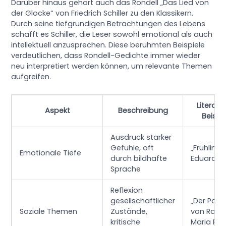
Darüber hinaus gehört auch das Rondell „Das Lied von
der Glocke“ von Friedrich Schiller zu den Klassikern.
Durch seine tiefgründigen Betrachtungen des Lebens
schafft es Schiller, die Leser sowohl emotional als auch
intellektuell anzusprechen. Diese berühmten Beispiele
verdeutlichen, dass Rondell-Gedichte immer wieder
neu interpretiert werden können, um relevante Themen
aufgreifen.
Literari
Aspekt
Beschreibung
Beispi
Ausdruck starker
Gefühle, oft
„Frühling“
Emotionale Tiefe
durch bildhafte
Eduard Mö
Sprache
Reflexion
gesellschaftlicher
„Der Pant
Soziale Themen
Zustände,
von Raine
kritische
Maria Rilk