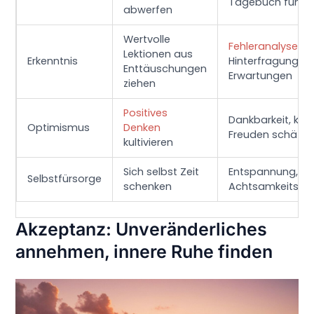
Tagebuch führe
abwerfen
Wertvolle
Fehleranalyse
,
Lektionen aus
Erkenntnis
Hinterfragung v
Enttäuschungen
Erwartungen
ziehen
Positives
Dankbarkeit, klei
Optimismus
Denken
Freuden schätze
kultivieren
Sich selbst Zeit
Entspannung,
Selbstfürsorge
schenken
Achtsamkeitspra
Akzeptanz: Unveränderliches
annehmen, innere Ruhe finden