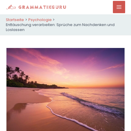
Zum
Inhalt
Mai
springen
Startseite
Psychologie
Men
Enttäuschung verarbeiten: Sprüche zum Nachdenken und
Loslassen