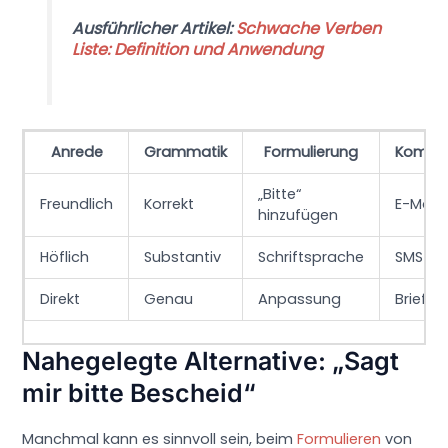
Ausführlicher Artikel:
Schwache Verben
Liste: Definition und Anwendung
Anrede
Grammatik
Formulierung
Kommu
„Bitte“
Freundlich
Korrekt
E-Mail
hinzufügen
Höflich
Substantiv
Schriftsprache
SMS
Direkt
Genau
Anpassung
Brief
Nahegelegte Alternative: „Sagt
mir bitte Bescheid“
Manchmal kann es sinnvoll sein, beim
Formulieren
von